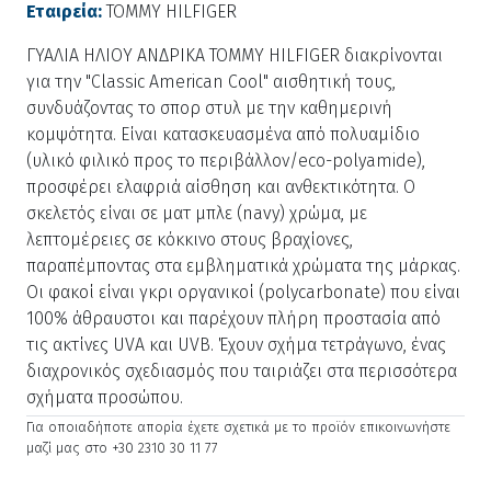
Εταιρεία:
TOMMY HILFIGER
ΓΥΑΛΙΑ ΗΛΙΟΥ ΑΝΔΡΙΚΑ TOMMY HILFIGER διακρίνονται
για την "Classic American Cool" αισθητική τους,
συνδυάζοντας το σπορ στυλ με την καθημερινή
κομψότητα. Είναι κατασκευασμένα από πολυαμίδιο
(υλικό φιλικό προς το περιβάλλον/eco-polyamide),
προσφέρει ελαφριά αίσθηση και ανθεκτικότητα. Ο
σκελετός είναι σε ματ μπλε (navy) χρώμα, με
λεπτομέρειες σε κόκκινο στους βραχίονες,
παραπέμποντας στα εμβληματικά χρώματα της μάρκας.
Οι φακοί είναι γκρι οργανικοί (polycarbonate) που είναι
100% άθραυστοι και παρέχουν πλήρη προστασία από
τις ακτίνες UVA και UVB. Έχουν σχήμα τετράγωνο, ένας
διαχρονικός σχεδιασμός που ταιριάζει στα περισσότερα
σχήματα προσώπου.
Για οποιαδήποτε απορία έχετε σχετικά με το προϊόν επικοινωνήστε
μαζί μας στο +30 2310 30 11 77