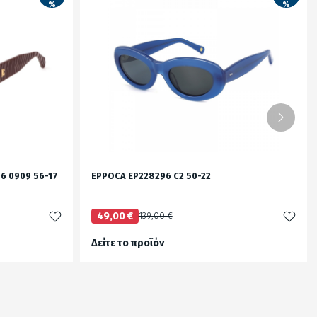
%
%
96 0909 56-17
EPPOCA EP228296 C2 50-22
49,00 €
139,00 €
Δείτε το προϊόν
test
False