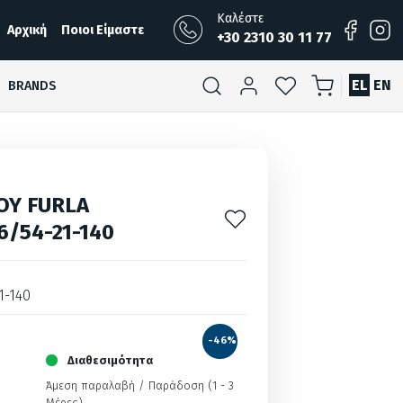
Καλέστε
Αρχική
Ποιοι Είμαστε
+30 2310 30 11 77
EL
EN
BRANDS
ΟΥ FURLA
6/54-21-140
1-140
-46%
Διαθεσιμότητα
Άμεση παραλαβή / Παράδoση (1 - 3
Μέρες)