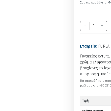
Συμπεριλαμβάνεται Φ
-
+
Εταιρεία:
FURLA
Γυνακείος εντυπω
χρώμα ελεφαντοσ
βραχίονες το logo
απορροφητικούς
Για οποιαδήποτε απορ
μαζί μας στο +30 2310
Τιμή
Χρώμα φακού