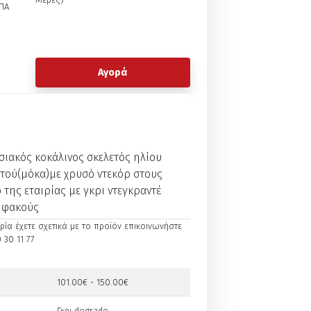
ΠΑ
Αγορά
σιακός κοκάλινος σκελετός ηλίου
τού(μόκα)με χρυσό ντεκόρ στους
 της εταιρίας με γκρι ντεγκραντέ
 φακούς
ία έχετε σχετικά με το προϊόν επικοινωνήστε
 30 11 77
101.00€ - 150.00€
Γκρι degrade