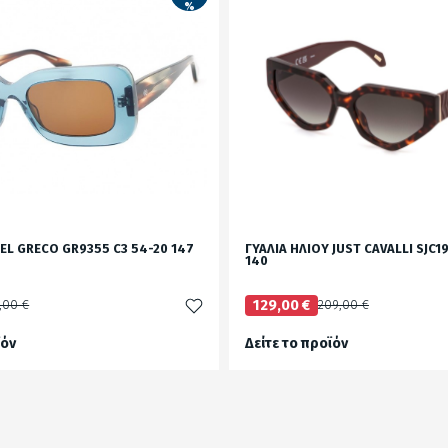
%
 EL GRECO GR9355 C3 54-20 147
ΓΥΑΛΙΑ ΗΛΙΟΥ JUST CAVALLI SJC1
140
,00 €
129,00 €
209,00 €
ϊόν
Δείτε το προϊόν
test
False