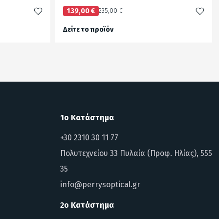
139,00 €
235,00 €
Δείτε το προϊόν
test
False
1ο Κατάστημα
+30 2310 30 11 77
Πολυτεχνείου 33 Πυλαία (Προφ. Ηλίας), 555
35
info@perrysoptical.gr
2ο Κατάστημα