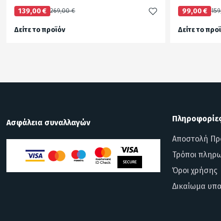
139,00 €
269,00 €
99,00 €
159
Δείτε το προϊόν
Δείτε το προ
test
False
test
False
Πληροφορίε
Ασφάλεια συναλλαγών
Αποστολή Πρ
Τρόποι πληρ
Όροι χρήσης
Δικαίωμα υπ