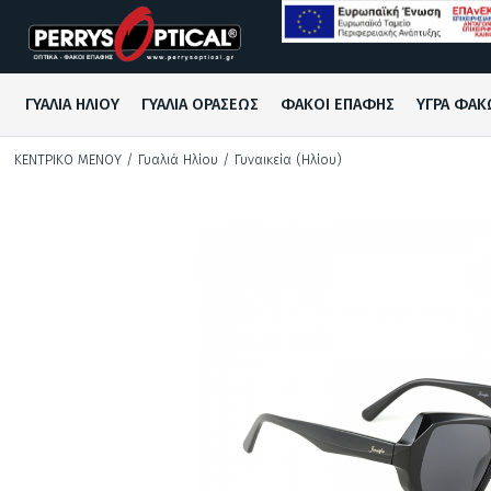
Ανδρικά (Ηλίου)
Ανδρικά
Συμβατικοί
Ακουστικά
Αλυσίδες Γυαλιών
ΓΥΑΛΙΑ ΗΛΙΟΥ
ΓΥΑΛΙΑ ΟΡΑΣΕΩΣ
ΦΑΚΟΙ ΕΠΑΦΗΣ
ΥΓΡΑ ΦΑΚ
Γυναικεία (Ηλίου)
Γυναικεία
Έγχρωμοι
Βοηθήματα Ακοής
ΚΕΝΤΡΙΚΌ ΜΕΝΟΎ
/ Γυαλιά Ηλίου
/ Γυναικεία (Ηλίου)
Παιδικά (Ηλίου)
Παιδικά
Μπαταρίες