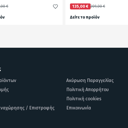
,00 €
135,00 €
209,00 €
ϊόν
Δείτε το προϊόν
test
False
ς
οϊόντων
Ακύρωση Παραγγελίας
ωμής
Πολιτική Απορρήτου
Πολιτική cookies
αναχώρησης / Επιστροφής
Επικοινωνία