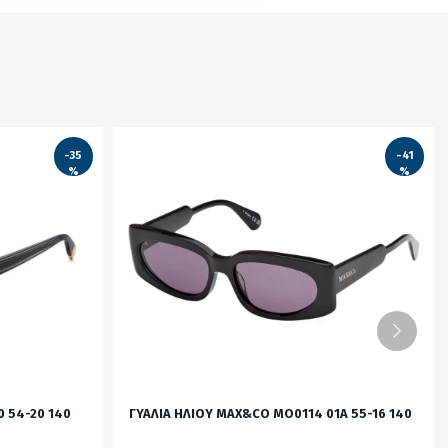
-35
-41
%
%
0 54-20 140
ΓΥΑΛΙΑ ΗΛΙΟΥ MAX&CO MO0114 01A 55-16 140