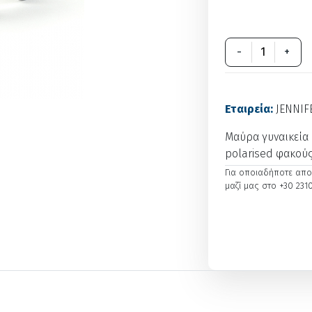
-
+
Εταιρεία:
JENNIF
Μαύρα γυναικεία 
polarised φακούς
Για οποιαδήποτε απορ
μαζί μας στο +30 2310