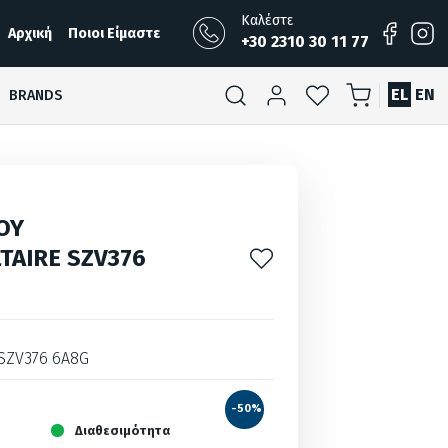
Καλέστε
Αρχική
Ποιοι Είμαστε
+30 2310 30 11 77
EL
EN
BRANDS
ΟΥ
TAIRE SZV376
SZV376 6A8G
-50%
Διαθεσιμότητα