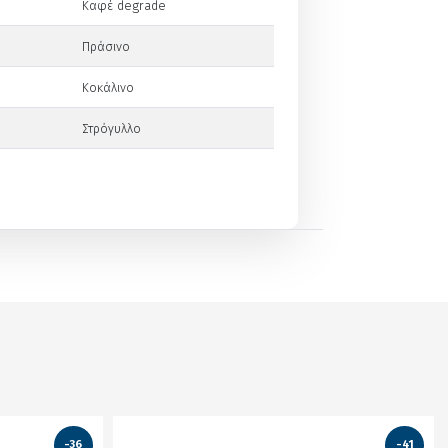
Καφέ degrade
Πράσινο
Κοκάλινο
Στρόγυλλο
-36
-41