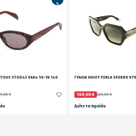
%
 TOUS STOD43 06A4 56-18 140
ΓΥΑΛΙΑ ΗΛΙΟΥ FURLA SFU880 070
9,00 €
169,00 €
265,00 €
ϊόν
Δείτε το προϊόν
test
False