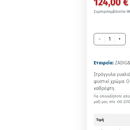
124,00 €
Συμπεριλαμβάνεται Φ
-
+
Εταιρεία:
ZADIG&
Στρόγγυλα γυαλιά 
φυστικί χρώμα. Ο
καθρέφτη.
Για οποιαδήποτε απορ
μαζί μας στο +30 2310
Τιμή