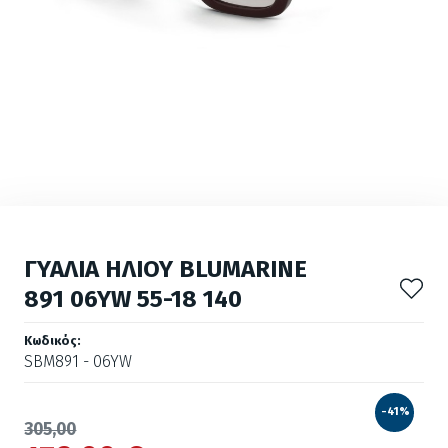
ΓΥΑΛΙΑ ΗΛΙΟΥ BLUMARINE
891 06YW 55-18 140
Κωδικός:
SBM891 - 06YW
-41%
305,00