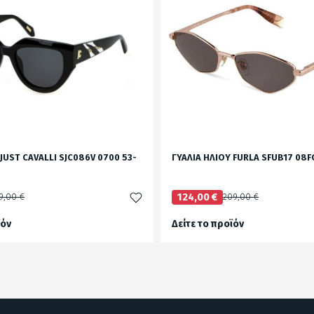
 JUST CAVALLI SJC086V 0700 53-
ΓΥΑΛΙΑ ΗΛΙΟΥ FURLA SFUB17 08F
9,00 €
124,00 €
209,00 €
ϊόν
Δείτε το προϊόν
test
False