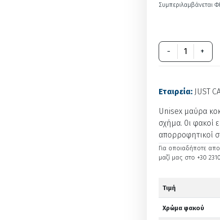
Συμπεριλαμβάνεται Φ
-
+
Εταιρεία:
JUST C
Unisex μαύρα κοκ
σχήμα. 0ι φακοί ε
απορροφητικοί σ
Για οποιαδήποτε απορ
μαζί μας στο +30 2310
Τιμή
Χρώμα φακού