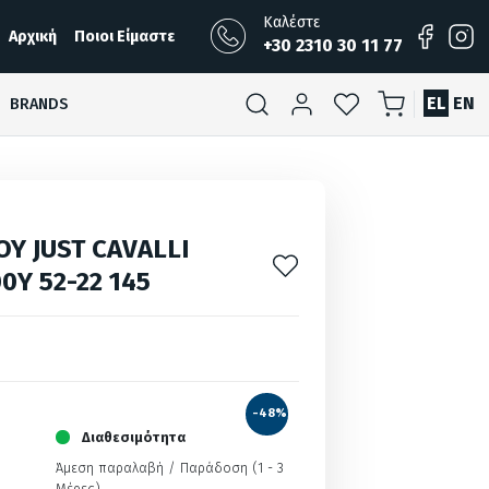
Καλέστε
Αρχική
Ποιοι Είμαστε
+30 2310 30 11 77
EL
EN
BRANDS
ΟΥ JUST CAVALLI
00Y 52-22 145
-48%
Διαθεσιμότητα
Άμεση παραλαβή / Παράδoση (1 - 3
Μέρες)