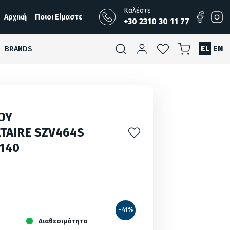
Καλέστε
Αρχική
Ποιοι Είμαστε
+30 2310 30 11 77
EL
EN
BRANDS
ΟΥ
TAIRE SZV464S
 140
-41%
Διαθεσιμότητα