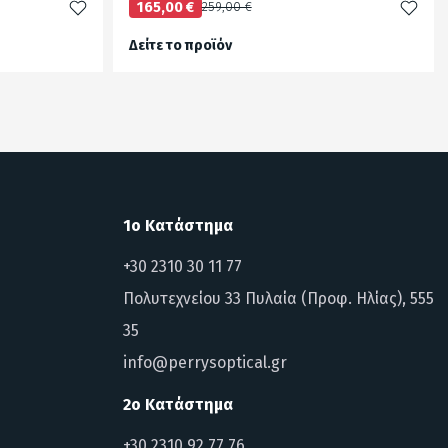
165,00 €
259,00 €
Δείτε το προϊόν
test
False
1ο Κατάστημα
+30 2310 30 11 77
Πολυτεχνείου 33 Πυλαία (Προφ. Ηλίας), 555
35
info@perrysoptical.gr
2ο Κατάστημα
+30 2310 92 77 76