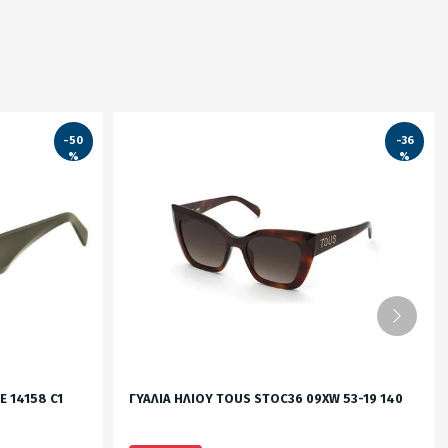
-50
-36
%
%
 14158 C1
ΓΥΑΛΙΑ ΗΛΙΟΥ TOUS STOC36 09XW 53-19 140