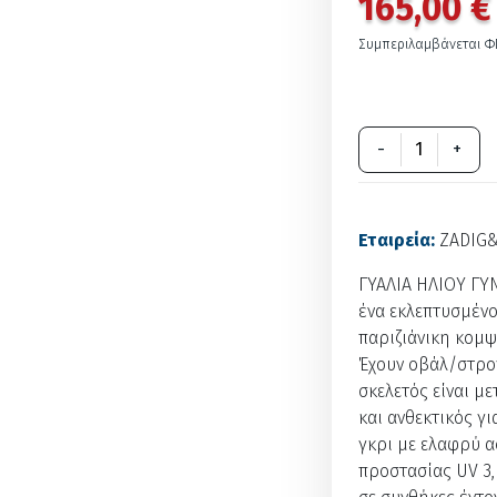
165,00 €
Συμπεριλαμβάνεται Φ
-
+
Εταιρεία:
ZADIG&
ΓΥΑΛΙΑ ΗΛΙΟΥ ΓΥ
ένα εκλεπτυσμένο
παριζιάνικη κομψ
Έχουν οβάλ/στρο
σκελετός είναι μ
και ανθεκτικός γι
γκρι με ελαφρύ α
προστασίας UV 3,