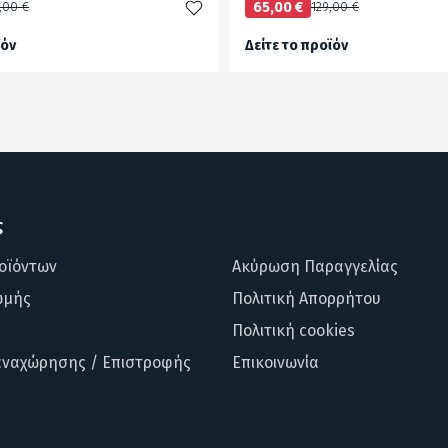
,00 €
65,00 €
129,00 €
ϊόν
Δείτε το προϊόν
test
False
ς
οϊόντων
Ακύρωση Παραγγελίας
ωμής
Πολιτική Απορρήτου
Πολιτική cookies
αναχώρησης / Επιστροφής
Επικοινωνία