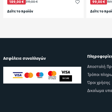
189,00 €
319,00 €
99,00 €
159
Δείτε το προϊόν
Δείτε το προ
test
False
test
False
Πληροφορίε
Ασφάλεια συναλλαγών
Αποστολή Πρ
Τρόποι πληρ
Όροι χρήσης
Δικαίωμα υπ