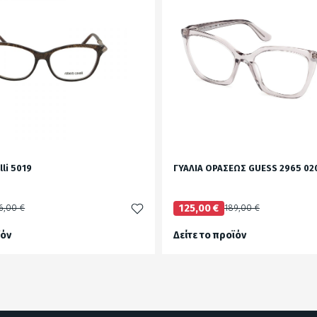
li 5019
ΓΥΑΛΙΑ ΟΡΑΣΕΩΣ GUESS 2965 020
6,00 €
125,00 €
189,00 €
ϊόν
Δείτε το προϊόν
test
False