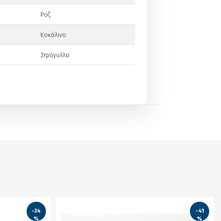
Ροζ
Κοκάλινο
Στρόγυλλο
-34
-41
%
%