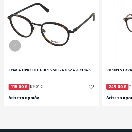
ΓΥΑΛΙΑ ΟΡΑΣΕΩΣ GUESS 50324 052 49-21 145
Roberto Caval
115,00 €
179,01 €
249,00 €
41
Δείτε το προϊόν
Δείτε το προ
test
False
416,00 €
test
False