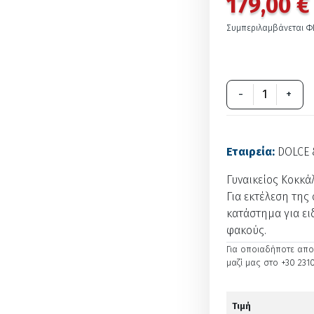
179,00 €
Συμπεριλαμβάνεται Φ
-
+
Εταιρεία:
DOLCE
Γυναικείος Κοκκά
Για εκτέλεση της 
κατάστημα για ει
φακούς.
Για οποιαδήποτε απορ
μαζί μας στο +30 2310
Τιμή