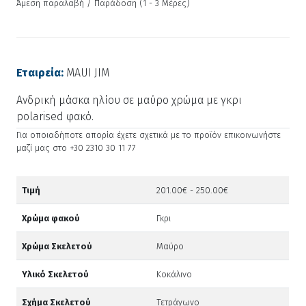
Άμεση παραλαβή / Παράδoση (1 - 3 Μέρες)
Εταιρεία:
MAUI JIM
Ανδρική μάσκα ηλίου σε μαύρο χρώμα με γκρι
polarised φακό.
Για οποιαδήποτε απορία έχετε σχετικά με το προϊόν επικοινωνήστε
μαζί μας στο +30 2310 30 11 77
Τιμή
201.00€ - 250.00€
Χρώμα φακού
Γκρι
Χρώμα Σκελετού
Μαύρο
Υλικό Σκελετού
Κοκάλινο
Σχήμα Σκελετού
Τετράγωνο