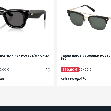
 RΑΥ-BΑΝ RB4940 601/87 47-23
ΓΥΑΛΙΑ ΗΛΙΟΥ DSQUARED DQ250 
140
9,00 €
180,00 €
359,00 €
ϊόν
Δείτε το προϊόν
test
False