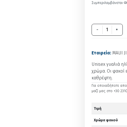
Συμπεριλαμβάνεται Φ
-
+
Εταιρεία:
MAUI J
Unisex γυαλιά ηλ
χρώμα. Οι φακοί ε
καθρέφτη.
Για οποιαδήποτε απορ
μαζί μας στο +30 2310
Τιμή
Χρώμα φακού