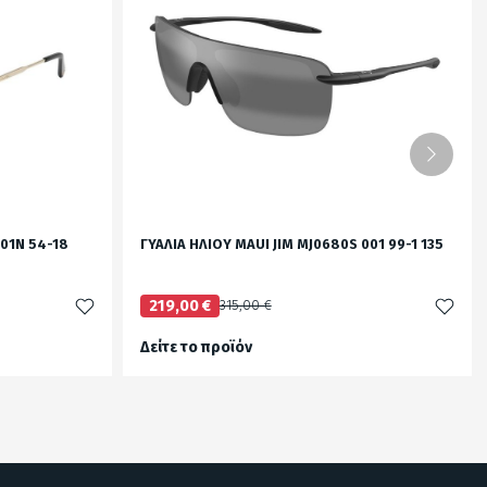
01N 54-18
ΓΥΑΛΙΑ ΗΛΙΟΥ MAUI JIM MJ0680S 001 99-1 135
219,00 €
315,00 €
Δείτε το προϊόν
test
False