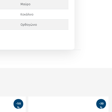
Μαύρο
Κοκάλινο
Ορθογώνιο
-50
-30
%
%