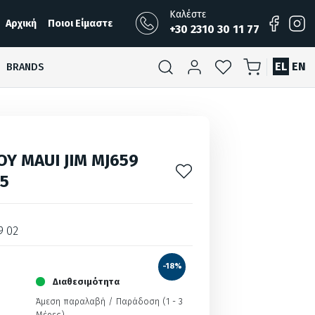
Καλέστε
Αρχική
Ποιοι Είμαστε
+30 2310 30 11 77
EL
EN
BRANDS
ΟΥ MAUI JIM MJ659
45
9 02
-18%
Διαθεσιμότητα
Άμεση παραλαβή / Παράδoση (1 - 3
Μέρες)