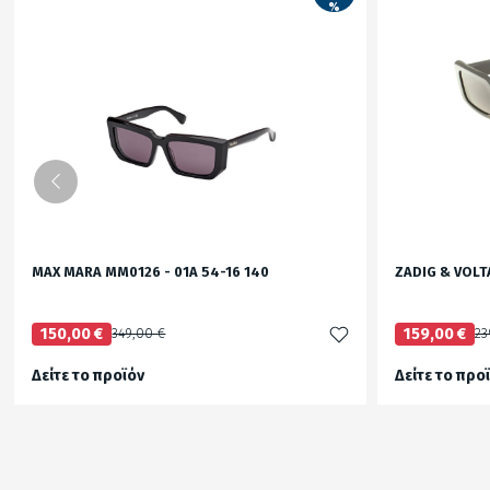
%
MAX MARA MM0126 - 01A 54-16 140
ZADIG & VOLT
150,00 €
349,00 €
159,00 €
23
Δείτε το προϊόν
Δείτε το προ
349,00 €
test
False
test
False