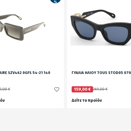
%
AIRE SZV462 0GFS 54-21 140
ΓΥΑΛΙΑ ΗΛΙΟΥ TOUS STOD05 070
9,00 €
159,00 €
269,00 €
ϊόν
Δείτε το προϊόν
test
False