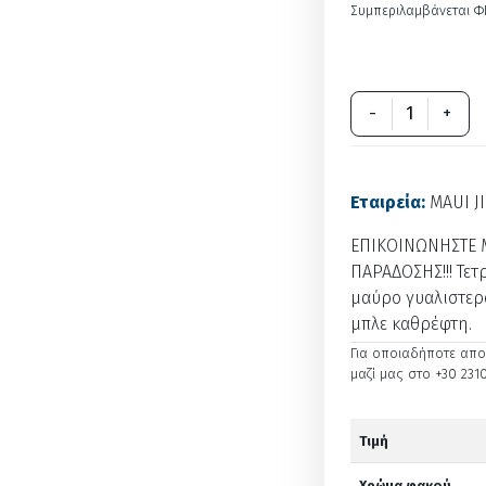
Συμπεριλαμβάνεται Φ
-
+
Εταιρεία:
MAUI J
ΕΠΙΚΟΙΝΩΝΗΣΤΕ Μ
ΠΑΡΑΔΟΣΗΣ!!! Τετ
μαύρο γυαλιστερό
μπλε καθρέφτη.
Για οποιαδήποτε απορ
μαζί μας στο +30 2310
Τιμή
Χρώμα φακού