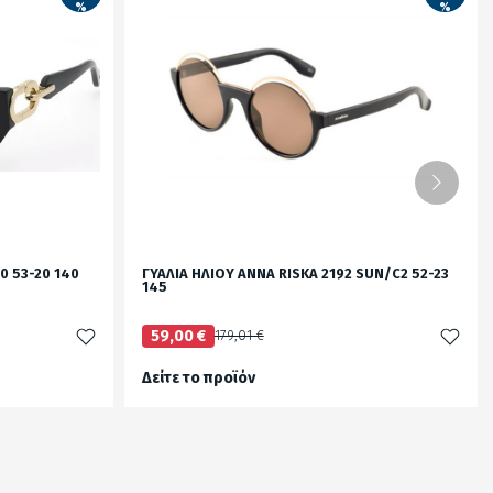
%
%
0 53-20 140
ΓΥΑΛΙΑ ΗΛΙΟΥ ANNA RISKA 2192 SUN/C2 52-23
145
59,00 €
179,01 €
Δείτε το προϊόν
test
False