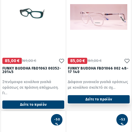
85,00 €
169,00 €
85,00 €
169,00 €
FUNKY BUDDHA FBD1063 00352-
FUNKY BUDDHA FBD1066 002 48-
20145
17 140
Στενόμακρα κοκάλινα γυαλιά
Διάφανα γυναικεία γυαλιά οράσεως
οράσεως σε πράσινη απόχρωση.
με κοκάλινο σκελετό σε σχ...
Γι...
Δείτε το προϊόν
Δείτε το προϊόν
2428
2428
test
False
test
False
-50
-53
%
%