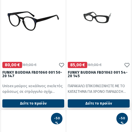
80,00 €
169,00 €
85,00 €
169,00 €
FUNKY BUDDHA FBD1060 001 50-
FUNKY BUDDHA FBD1063 001 54-
20 147
20 145
Unisex μαύρος κοκάλινος σκελετός
ΠΑΡΑΚΑΛΩ ΕΠΙΚΟΙΝΩΣΝΗΣΤΕ ΜΕ ΤΟ
οράσεως σε στρόγγυλο σχήμ...
ΚΑΤΑΣΤΗΜΑ ΓΙΑ ΧΡΟΝΟ ΠΑΡΑΔΟΣΗ...
Δείτε το προϊόν
Δείτε το προϊόν
2428
2428
test
False
test
False
-50
-50
%
%