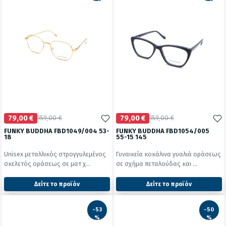
79,00 €
159,00 €
79,00 €
159,00 €
FUNKY BUDDHA FBD1049/004 53-
FUNKY BUDDHA FBD1054/005
18
55-15 145
Unisex μεταλλικός στρογγυλεμένος
Γυναικεία κοκάλινα γυαλιά οράσεως
σκελετός οράσεως σε ματ χ...
σε σχήμα πεταλούδας και ...
Δείτε το προϊόν
Δείτε το προϊόν
2428
2428
test
False
test
False
-53
-50
%
%