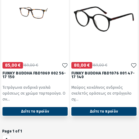
85,00 €
169,00 €
80,00 €
169,00 €
FUNKY BUDDHA FBD1069 002 56-
FUNKY BUDDHA FBD1076 001 47-
17 150
17 140
Τετράγωνα ανδρικά γυαλιά
Μαύρος κοκάλινος ανδρικός
οράσεως σε χρώμα ταρταρούγα. Ο
σκελετός οράσεως σε στρόγγυλο
σκ...
σχ...
Δείτε το προϊόν
Δείτε το προϊόν
2427
2427
test
False
test
False
Page 1 of 1