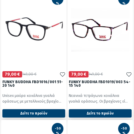
%
%
79,00 €
149,00 €
79,00 €
149,00 €
FUNKY BUDDHA FBD1016/001 51-
FUNKY BUDDHA FBD1019/003 54-
20 140
15 140
Unisex μαύρα κοκάλινα γυαλιά
Νεανικά τετράγωνα κοκάλινα
οράσεως με μεταλλικούς βραχίο...
γυαλιά οράσεως. Οι βραχίονες εί...
Δείτε το προϊόν
Δείτε το προϊόν
2427
2427
test
False
test
False
-50
-50
%
%