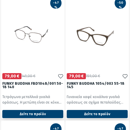
-47
-50
%
%
79,00 €
149,00 €
79,00 €
159,00 €
FUNKY BUDDHA FBD1048/001 50-
FUNKY BUDDHA 1054/003 55-18
18 140
145
Τετράγωνα μεταλλικά γυαλιά
Γυναικεία καφέ κοκάλινα γυαλιά
οράσεως. Η μετώπη είναι σε κόκκ...
οράσεως σε σχήμα πεταλούδας...
Δείτε το προϊόν
Δείτε το προϊόν
2428
2428
test
False
test
False
-47
-47